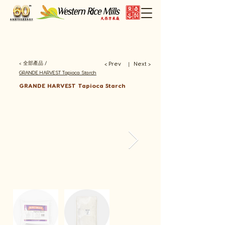
< 全部產品 /
< Prev
Next >
​丨
GRANDE HARVEST Tapioca Starch
GRANDE HARVEST Tapioca Starch