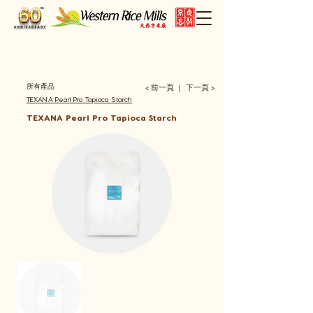
所有產品
< 前一頁
下一頁 >
​丨
TEXANA Pearl Pro Tapioca Starch
TEXANA Pearl Pro Tapioca Starch