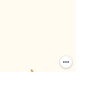
大西方米廠
食品供應商 | 大米進口商 | 大米經銷商
1964年成立於加拿大不列颠哥倫比亞省溫哥華