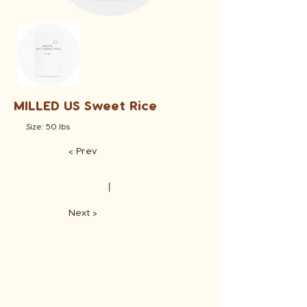
MILLED US Sweet Rice
Size: 50 lbs
< Prev
​丨
Next >