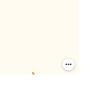
大西方米廠
食品供應商 | 大米進口商 | 大米經銷商
1964年成立於加拿大不列颠哥倫比亞省溫哥華