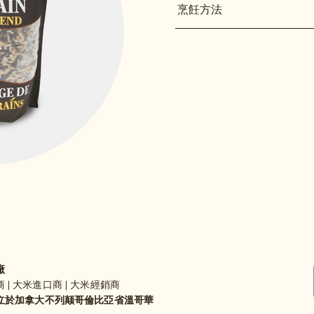
烹飪方法
廠
 | 大米進口商 | 大米經銷商
年成立於加拿大不列颠哥倫比亞省溫哥華