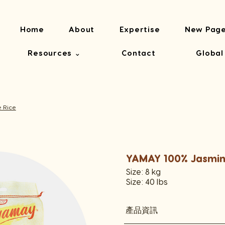
Home
About
Expertise
New Pag
Resources ⌄
Contact
Global
 Rice
YAMAY 100% Jasmin
Size: 8 kg
Size: 40 lbs
產品資訊