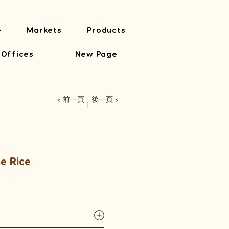
e
Markets
Products
 Offices
New Page
< 前一頁
後一頁 >
丨
e Rice