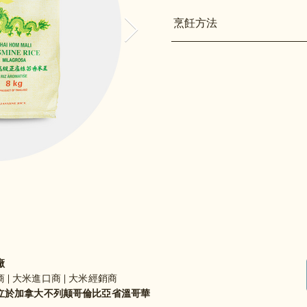
烹飪方法
廠
 | 大米進口商 | 大米經銷商
年成立於加拿大不列颠哥倫比亞省溫哥華